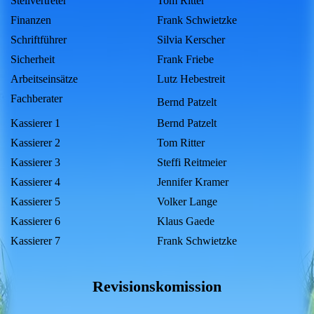
Stellvertreter
Tom Ritter
Finanzen
Frank Schwietzke
Schriftführer
Silvia Kerscher
Sicherheit
Frank Friebe
Arbeitseinsätze
Lutz Hebestreit
Fachberater
Bernd Patzelt
Kassierer 1
Bernd Patzelt
Kassierer 2
Tom Ritter
Kassierer 3
Steffi Reitmeier
Kassierer 4
Jennifer Kramer
Kassierer 5
Volker Lange
Kassierer 6
Klaus Gaede
Kassierer 7
Frank Schwietzke
Revisionskomission